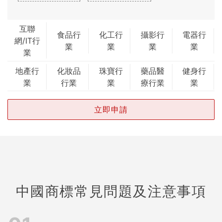
互聯
食品行
化工行
攝影行
電器行
網/IT行
業
業
業
業
業
地產行
化妝品
珠寶行
藥品醫
健身行
業
行業
業
療行業
業
立即申請
中國商標常見問題及注意事項