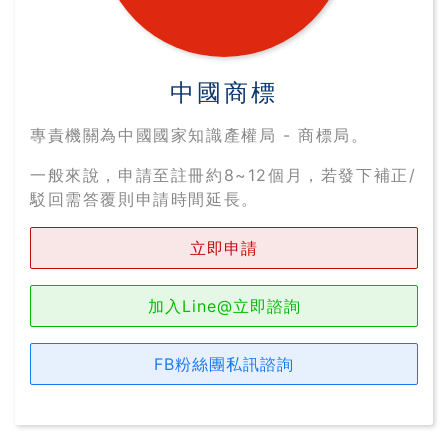
登入
中國商標
註冊
專責機關為中國國家知識產權局 - 商標局。
一般來說，申請至註冊約8~12個月，若發下補正/
駁回需答覆則申請時間延長。
立即申請
加入Line@立即諮詢
FB粉絲團私訊諮詢