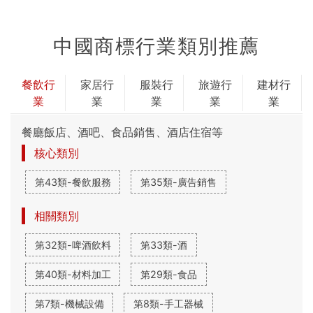
中國商標行業類別推薦
餐飲行
家居行
服裝行
旅遊行
建材行
業
業
業
業
業
餐廳飯店、酒吧、食品銷售、酒店住宿等
核心類別
第43類-餐飲服務
第35類-廣告銷售
相關類別
第32類-啤酒飲料
第33類-酒
第40類-材料加工
第29類-食品
第7類-機械設備
第8類-手工器械