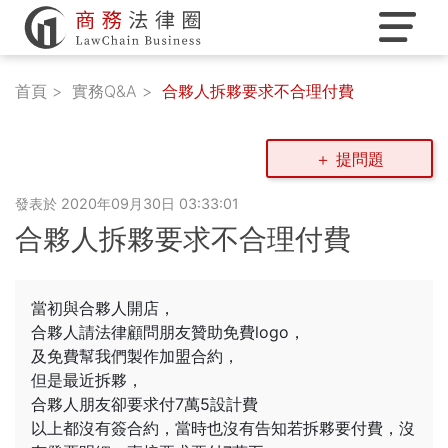
首頁
實務Q&A
合夥人拆夥要求不合理付費
＋ 提問題
商標服務
發表於 2020年09月30日 03:33:01
合夥人拆夥要求不合理付費
商務法顧
當初與合夥人開店，
實務Q&A
合夥人請法律顧問朋友贊助免費logo，
及免費幫我們製作加盟合約，
但是最近拆夥，
服務團隊
合夥人朋友卻要求付7萬5設計費
以上都沒有簽合約，當時也沒有告知若拆夥要付費，沒