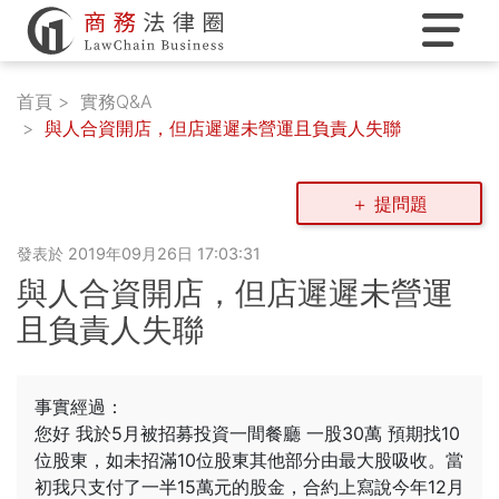
首頁
實務Q&A
與人合資開店，但店遲遲未營運且負責人失聯
商標服務
＋ 提問題
發表於 2019年09月26日 17:03:31
商務法顧
與人合資開店，但店遲遲未營運
且負責人失聯
實務Q&A
事實經過：
您好 我於5月被招募投資一間餐廳 一股30萬 預期找10
服務團隊
位股東，如未招滿10位股東其他部分由最大股吸收。當
初我只支付了一半15萬元的股金，合約上寫說今年12月