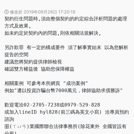
修改於 2019年09月26日 17:20:19
契約衍生問題時,須由整個契約的約定綜合評析問題的處理
方式及效果,
如未約定於契約內的問題,則依相關法規解決,
另詐欺罪 有一定的構成要件 須了解事實始末 以為您解析
提告的空間
建議您將契約提供律師檢視
確認雙方權益後 協助您保障權益
相關案例 可參考本所網頁 "成功案例"
例如"遭以投資詐騙台幣7000萬元，律師協助求償勝訴"
歡迎電洽02-2705-7238或0979-529-828
或加入lineID hyl828(前三碼為英文小寫) 洽專員預約
諮詢
昍(ㄒㄩㄢ)業國際聯合法律事務所(除花東外 全國皆設有
分所)