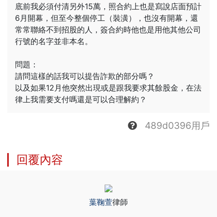
底前我必須付清另外15萬，照合約上也是寫說店面預計
登入
6月開幕，但至今整個停工（裝潢），也沒有開幕，還
常常聯絡不到招股的人，簽合約時他也是用他其他公司
行號的名字並非本名。
註冊
問題：
請問這樣的話我可以提告詐欺的部分嗎？
以及如果12月他突然出現或是跟我要求其餘股金，在法
律上我需要支付嗎還是可以合理解約？
489d0396用戶
回覆內容
葉鞠萱
律師