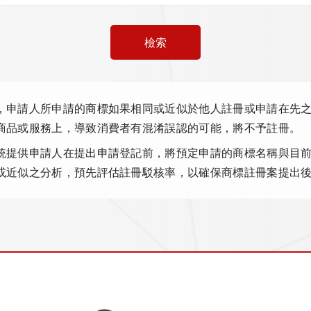
實務Q&A
檢索
服務團隊
登入
，申請人所申請的商標如果相同或近似於他人註冊或申請在先
商品或服務上，導致消費者有混淆誤認的可能，將不予註冊。
統提供申請人在提出申請登記前，將預定申請的商標名稱與目
註冊
或近似之分析，預先評估註冊駁核率，以確保商標註冊案提出
經濟部智慧財產權局TmarkRights API服務，分析數據係
料之演算結果，分析評價與資訊內容並非構成、提供法律服務