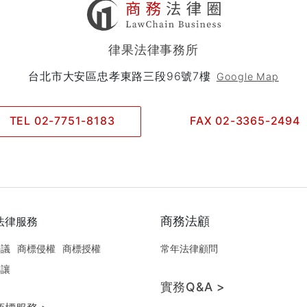
作為商標申請是否過件之評估建議。
律果法律事務所
台北市大安區忠孝東路三段96號7樓
Google Map
TEL 02-7751-8183
FAX 02-3365-2494
商務法顧
法律服務
爭議
商標侵權
商標授權
常年法律顧問
轉讓
實務Q&A >